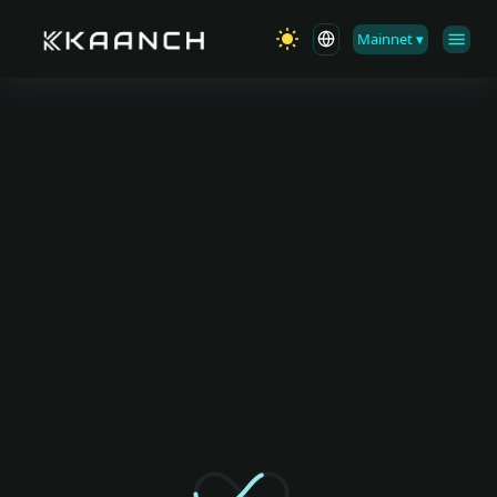
Mainnet
▾